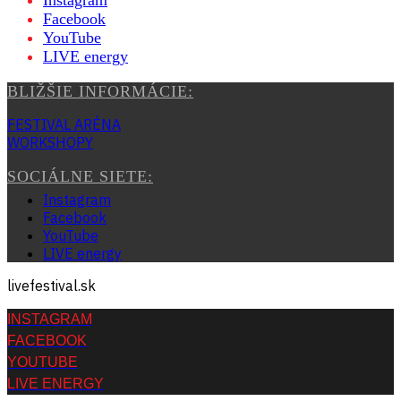
Instagram
Facebook
YouTube
LIVE energy
BLIŽŠIE INFORMÁCIE:
FESTIVAL ARÉNA
WORKSHOPY
SOCIÁLNE SIETE:
Instagram
Facebook
YouTube
LIVE energy
livefestival.sk
INSTAGRAM
FACEBOOK
YOUTUBE
LIVE ENERGY