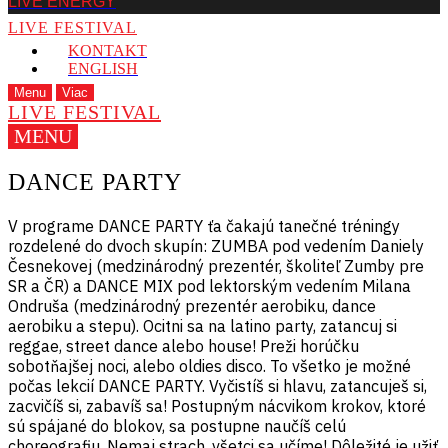
LIVE ENERGY
LIVE FESTIVAL
KONTAKT
ENGLISH
Menu
Viac
LIVE FESTIVAL
MENU
DANCE PARTY
V programe DANCE PARTY ťa čakajú tanečné tréningy
rozdelené do dvoch skupín: ZUMBA pod vedením Daniely
Česnekovej (medzinárodný prezentér, školiteľ Zumby pre
SR a ČR) a DANCE MIX pod lektorským vedením Milana
Ondruša (medzinárodný prezentér aerobiku, dance
aerobiku a stepu). Ocitni sa na latino party, zatancuj si
reggae, street dance alebo house! Preži horúčku
sobotňajšej noci, alebo oldies disco. To všetko je možné
počas lekcií DANCE PARTY. Vyčistíš si hlavu, zatancuješ si,
zacvičíš si, zabavíš sa! Postupným nácvikom krokov, ktoré
sú spájané do blokov, sa postupne naučíš celú
choreografiu. Nemaj strach, všetci sa učíme! Dôležité je užiť