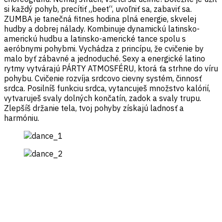
si každý pohyb, precítiť „beet“, uvoľniť sa, zabaviť sa.
ZUMBA je tanečná fitnes hodina plná energie, skvelej
hudby a dobrej nálady. Kombinuje dynamickú latinsko-
americkú hudbu a latinsko-americké tance spolu s
aeróbnymi pohybmi. Vychádza z princípu, že cvičenie by
malo byť zábavné a jednoduché. Sexy a energické latino
rytmy vytvárajú PÁRTY ATMOSFÉRU, ktorá ťa strhne do víru
pohybu. Cvičenie rozvíja srdcovo cievny systém, činnosť
srdca. Posilníš funkciu srdca, vytancuješ množstvo kalórií,
vytvaruješ svaly dolných končatín, zadok a svaly trupu.
Zlepšíš držanie tela, tvoj pohyby získajú ladnosť a
harmóniu.