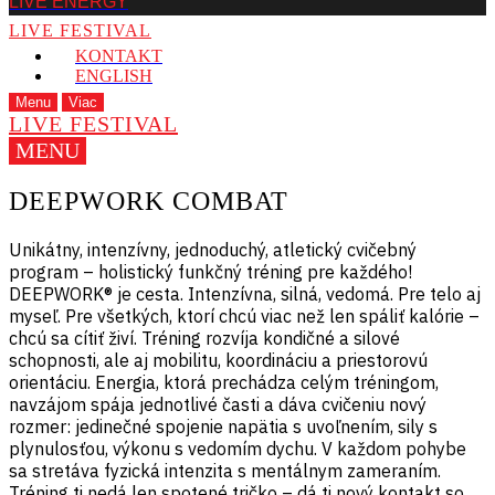
LIVE ENERGY
LIVE FESTIVAL
KONTAKT
ENGLISH
Menu
Viac
LIVE FESTIVAL
MENU
DEEPWORK COMBAT
Unikátny, intenzívny, jednoduchý, atletický cvičebný
program – holistický funkčný tréning pre každého!
DEEPWORK® je cesta. Intenzívna, silná, vedomá. Pre telo aj
myseľ. Pre všetkých, ktorí chcú viac než len spáliť kalórie –
chcú sa cítiť živí. Tréning rozvíja kondičné a silové
schopnosti, ale aj mobilitu, koordináciu a priestorovú
orientáciu. Energia, ktorá prechádza celým tréningom,
navzájom spája jednotlivé časti a dáva cvičeniu nový
rozmer: jedinečné spojenie napätia s uvoľnením, sily s
plynulosťou, výkonu s vedomím dychu. V každom pohybe
sa stretáva fyzická intenzita s mentálnym zameraním.
Tréning ti nedá len spotené tričko – dá ti nový kontakt so