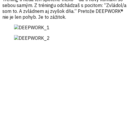
sebou samým. Z tréningu odchádzaš s pocitom: “Zvládol/a
som to. A zvládnem aj zvyšok dňa.” Pretože DEEPWORK®
nie je len pohyb. Je to zážitok.