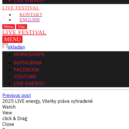
LIVE ENERGY
LIVE FESTIVAL
KONTAKT
ENGLISH
Menu
Viac
LIVE FESTIVAL
MENU
skladan
WORKSHOPS
INSTAGRAM
FACEBOOK
YOUTUBE
LIVE ENERGY
Previous post
2025 LIVE energy, Všetky práva vyhradené
Watch
View
click & Drag
Close