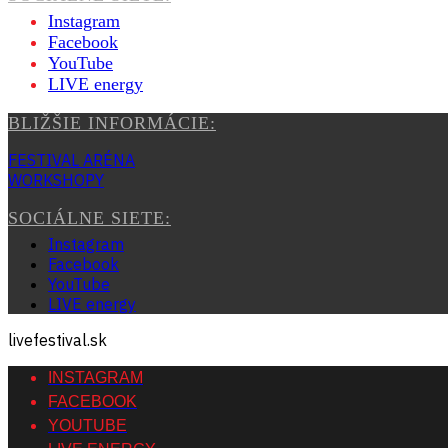
Instagram
Facebook
YouTube
LIVE energy
BLIŽŠIE INFORMÁCIE:
FESTIVAL ARÉNA
WORKSHOPY
SOCIÁLNE SIETE:
Instagram
Facebook
YouTube
LIVE energy
livefestival.sk
INSTAGRAM
FACEBOOK
YOUTUBE