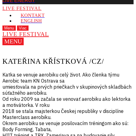
LIVE ENERGY
LIVE FESTIVAL
KONTAKT
ENGLISH
Menu
Viac
LIVE FESTIVAL
MENU
KATEŘINA KŘÍSTKOVÁ /CZ/
Katka se venuje aerobiku celý život. Ako členka týmu
Aerobic team KN Ostrava sa
umiesťovala na prvých priečkach v skupinových skladbách
súťažného aerobiku.
Od roku 2009 sa začala se venovať aerobiku ako lektorka
a motivátorka. V roku
2018 se stala majsterkou Českej republiky v disciplíne
Masterclass aerobiku.
Okrem aerobiku se venuje posilovacím tréningom ako sú:
Body Forming, Tabata,
HIIT tréning a TRX. Zameriava sa na budovanie sily,