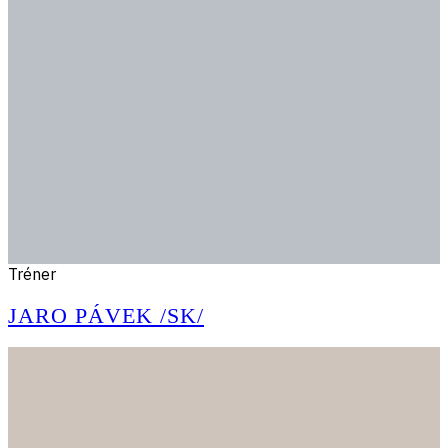
Tréner
JARO PÁVEK /SK/