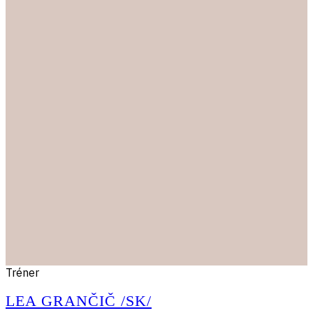
Tréner
LEA GRANČIČ /SK/