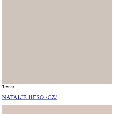
Tréner
NATALIE HESO /CZ/