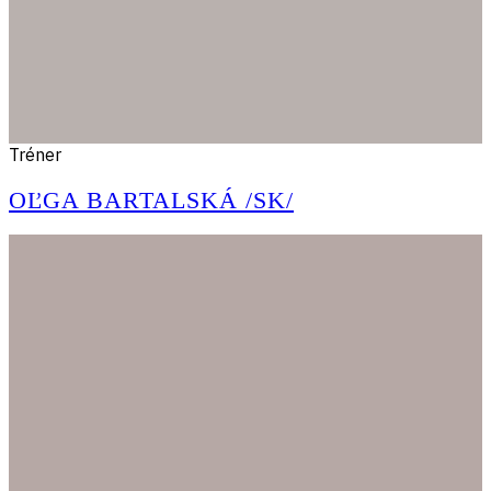
Tréner
OĽGA BARTALSKÁ /SK/