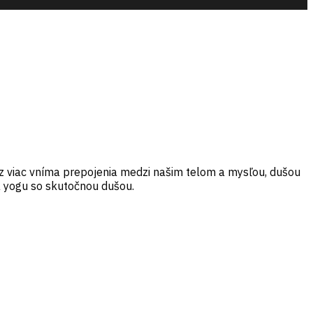
raz viac vníma prepojenia medzi našim telom a mysľou, dušou
ra yogu so skutočnou dušou.