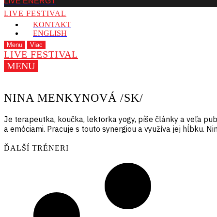
LIVE ENERGY
LIVE FESTIVAL
KONTAKT
ENGLISH
Menu
Viac
LIVE FESTIVAL
MENU
NINA MENKYNOVÁ /SK/
Je terapeutka, koučka, lektorka yogy, píše články a veľa pu
a emóciami. Pracuje s touto synergiou a využíva jej hĺbku. N
ĎALŠÍ TRÉNERI