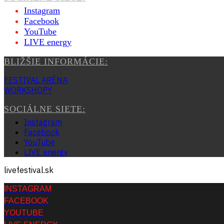
Instagram
Facebook
YouTube
LIVE energy
BLIŽŠIE INFORMÁCIE:
FESTIVAL ARÉNA
WORKSHOPY
SOCIÁLNE SIETE:
Instagram
Facebook
YouTube
LIVE energy
livefestival.sk
INSTAGRAM
FACEBOOK
YOUTUBE